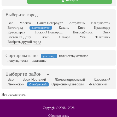
на карте
Выберите город
Все
Москва
Санкт-Петербург
Астрахань
Владивосток
Волгоград
Казань
Киев
Краснодар
Екатеринбург
Красноярск
Нижний Новгород
Новосибирск
Омск
Ростов-на-Дону
Рязань
Самара
Уфа
Челябинск
Выбрать другой город
Сортировать по
количеству отзывов
рейтингу
популярности
названию
Выберите район
Все
Верх-Исетский
Железнодорожный
Кировский
Ленинский
Орджоникидзевский
Чкаловский
Октябрьский
Нет результатов.
Copyright © 2008 -
2026
Обратная связь