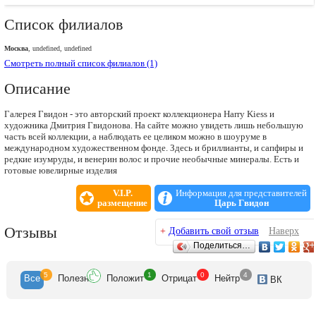
Список филиалов
Москва
, undefined, undefined
Смотреть полный список филиалов (1)
Описание
Галерея Гвидон - это авторский проект коллекционера Harry Kiess и
художника Дмитрия Гвидонова. На сайте можно увидеть лишь небольшую
часть всей коллекции, а наблюдать ее целиком можно в шоуруме в
международном художественном фонде. Здесь и бриллианты, и сапфиры и
редкие изумруды, и венерин волос и прочие необычные минералы. Есть и
готовые ювелирные изделия
V.I.P.
Информация для представителей
размещение
Царь Гвидон
Отзывы
+
Добавить свой отзыв
Наверх
Поделиться…
5
1
0
4
Все
Полезн
Положит
Отрицат
Нейтр
ВК