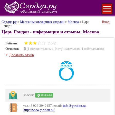
Сердца.ру
»
Магазины ювелирных изделий
»
Москва
»
Царь
Вход
Гвидон
Царь Гвидон - информация и отзывы. Москва
Рейтинг
2.6(5)
Отзывов
5
(
1 положительных
,
0 отрицательных
,
4 нейтральных
)
+
Добавить отзыв
Москва
филиалы
тел.: 8 926 3942457, email:
info@gwidon.ru
,
http://www.gwidon.ru/