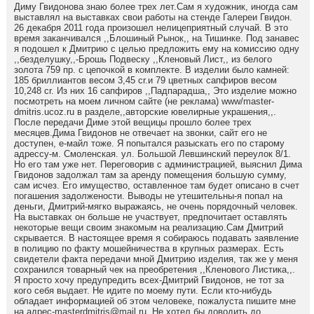
Диму Гвидонова знаю более трех лет.Сам я художник, иногда сам
выставлял на выставках свои работы на стенде Галереи Гвидон.
26 декабря 2011 года произошел нелицеприятный случай. В это
время заканчивался ,,Блошиный Рынок,, на Тишинке. Под занавес
я подошел к Дмитрию с целью предложить ему на комиссию одну
,,безделушку,,-Брошь Подвеску ,,Кленовый Лист,, из белого
золота 759 пр. с цепочкой в комплекте. В изделии было камней:
185 бриллиантов весом 3,45 cr.и 79 цветных сапфиров весом
10,248 cr. Из них 16 сапфиров ,,Падпарадша,, Это изделие можно
посмотреть на моем личном сайте (не реклама) www/master-
dmitris.ucoz.ru в разделе,,авторские ювелирные украшения,,.
После передачи Диме этой вещицы прошло более трех
месяцев.Дима Гвидонов не отвечает на звонки, сайт его не
доступен, е-майл тоже. Я попытался разыскать его по старому
адрессу-м. Смоленская. ул. Большой Левшинский переулок 8/1.
Но его там уже нет. Переговорив с администрацией, выяснил Дима
Гвидонов задолжал там за аренду помещения большую сумму,
сам исчез. Его имущество, оставленное там будет описано в счет
погашения задолжености. Выводы не утешительны-я попал на
деньги, Дмитрий-мягко выражаясь, не очень порядочный человек.
На выставках он больше не участвует, предпочитает оставлять
некоторые вещи своим знакомым на реализацию.Сам Дмитрий
скрывается. В настоящее время я собираюсь подавать заявление
в полицию по факту мошейничества в крупных размерах. Есть
свидетели факта передачи мной Дмитрию изделия, так же у меня
сохранился товарный чек на преобретения ,,Кленового Листика,,.
Я просто хочу предупредить всех-Дмитрий Гвидонов, не тот за
кого себя выдает. Не идите по моему пути. Если кто-нибудь
обладает информацией об этом человеке, пожалуста пишите мне
на адрес-masterdmitris@mail.ru. Не хотел бы доводить до