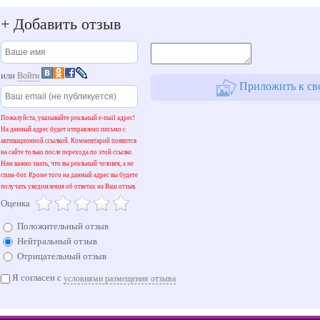
+
Добавить отзыв
или
Войти
Приложить к св
Пожалуйста, указывайте реальный e-mail адрес!
На данный адрес будет отправлено письмо с
активационной ссылкой. Комментарий появится
на сайте только после перехода по этой ссылке.
Нам важно знать, что вы реальный человек, а не
спам-бот. Кроме того на данный адрес вы будете
получать уведомления об ответах на Ваш отзыв.
Оценка
Положительный отзыв
Нейтральный отзыв
Отрицательный отзыв
Я согласен с
условиями размещения отзыва