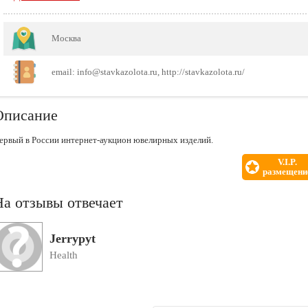
Москва
email: info@stavkazolota.ru, http://stavkazolota.ru/
Описание
ервый в России интернет-аукцион ювелирных изделий.
V.I.P.
размещени
На отзывы отвечает
Jerrypyt
Health