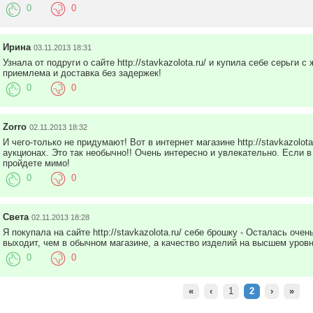
0
0
Ирина
03.11.2013 18:31
Узнала от подруги о сайте http://stavkazolota.ru/ и купила себе серьги с
приемлема и доставка без задержек!
0
0
Zorro
02.11.2013 18:32
И чего-только не придумают! Вот в интернет магазине http://stavkazolot
аукционах. Это так необычно!! Очень интересно и увлекательно. Если в
пройдете мимо!
0
0
Света
02.11.2013 18:28
Я покупала на сайте http://stavkazolota.ru/ себе брошку - Осталась оче
выходит, чем в обычном магазине, а качество изделий на высшем уровн
0
0
«
‹
1
2
›
»