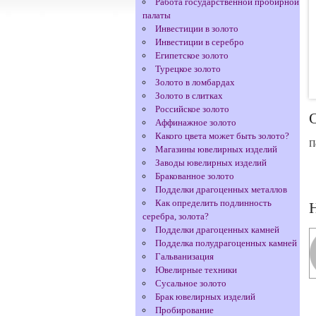
Работа государственной пробирной
палаты
Инвестиции в золото
Инвестиции в серебро
Египетское золото
Турецкое золото
Золото в ломбардах
Золото в слитках
Российское золото
Аффинажное золото
Какого цвета может быть золото?
П
Магазины ювелирных изделий
Заводы ювелирных изделий
Бракованное золото
Подделки драгоценных металлов
Как определить подлинность
серебра, золота?
Подделки драгоценных камней
Подделка полудрагоценных камней
Гальванизация
Ювелирные техники
Сусальное золото
Брак ювелирных изделий
Пробирование