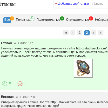
Отзывы
+
Добавить свой отзыв
Наверх
15
13
0
Все
Полезн
ые
Положит
ельные
Отрицат
ельные
Нейтр
ал
«
‹
1
2
›
»
Степан
04.11.2013 18:17
Покупал жене подарок на день рождения на сайте http://stavkazolota.ru/
увлекательно. Торги проходят очень понятно и цены получаются значит
изделий на высшем уровне, что так важно в этом товаре.
0
0
Евгения
03.11.2013 18:38
Интернет-аукцион Ставка Золота http://stavkazolota.ru/ это очень инте
оформить кредит-имея только паспорт!