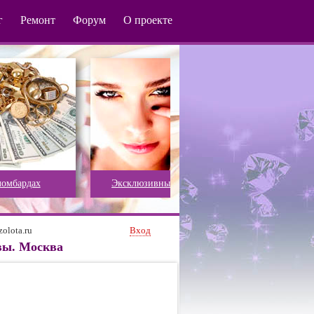
г
Ремонт
Форум
О проекте
Эксклюзивные украшения
Российское золото
olota.ru
Вход
ывы. Москва