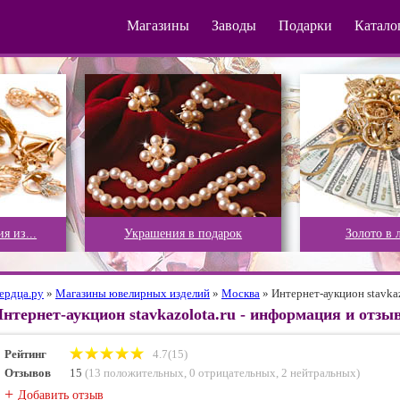
Магазины
Заводы
Подарки
Катало
Украшения в подарок
Золото в ломбардах
ердца.ру
»
Магазины ювелирных изделий
»
Москва
»
Интернет-аукцион stavkaz
нтернет-аукцион stavkazolota.ru - информация и отз
Рейтинг
4.7(15)
Отзывов
15
(
13 положительных
,
0 отрицательных
,
2 нейтральных
)
+
Добавить отзыв